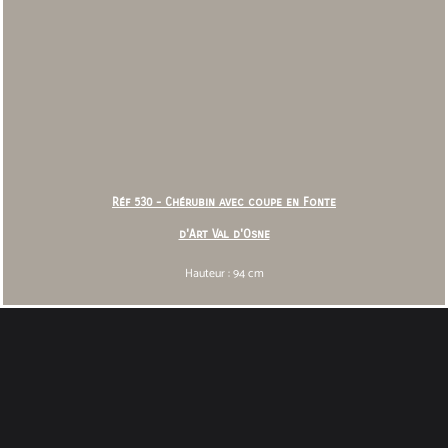
Réf 530 - Chérubin avec coupe en Fonte
d'Art Val d'Osne
Hauteur : 94 cm