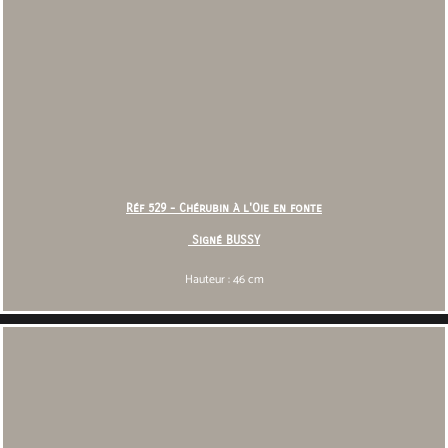
Réf 529 - Chérubin à l'Oie en fonte
Signé BUSSY
Hauteur : 46 cm