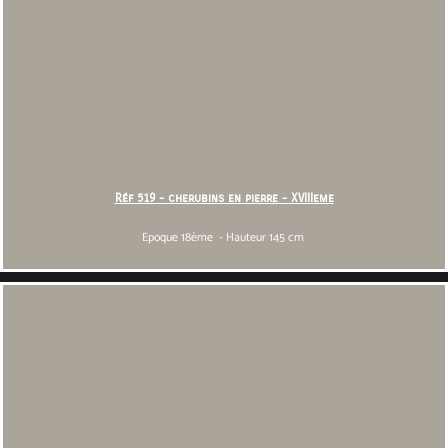
Réf 519 - cherubins en pierre - XVIIIeme
Epoque 18ème - Hauteur 145 cm