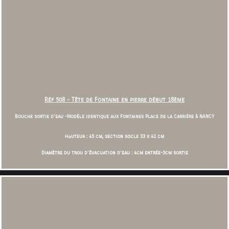
Réf 508 - Tête de Fontain
e en pierre début 18ème
Bouche sortie d'eau -
Modèle identique aux Fontaines Place de la Carrière à NANCY
Ha
uteur : 45 cm, section socle 33 x 41 cm
Diamètre du trou d'évacuation d'eau : 4cm entrée-3cm sortie