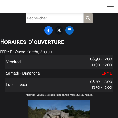
search



Horaires d'ouverture
FERMÉ : Ouvre bientôt, à 13:30
08:30 - 12:00
Vendredi
13:30 - 17:00
Samedi - Dimanche
FERMÉ
08:30 - 12:00
Lundi - Jeudi
13:30 - 17:00
Attention : vous n'êtes pas localisé dans le même fuseau horaire.