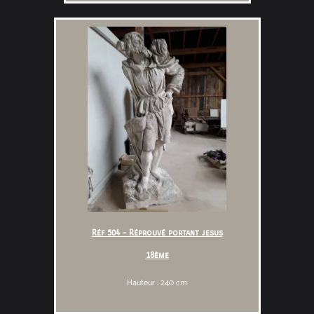
Réf 504 - Réprouvé portant jesus
18ème
Hauteur : 240 cm