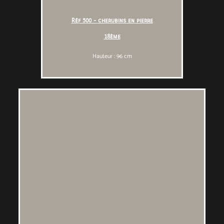
Réf 500 - cherubins en pierre
18ème
Hauteur : 96 cm