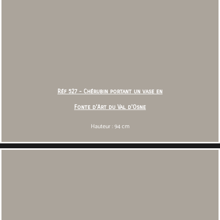
Réf 527 - Chérubin portant un vase en
Fonte d'Art du Val d'Osne
Hauteur : 94 cm