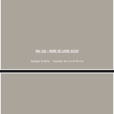
Réf 518 - PAIRE DE LIONS ASSIS
Epoque 19 ème - Hauteur 92 cm et 87 cm