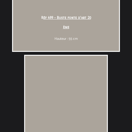
R
éf 499 - Buste fonte d'art 20
ème
Hauteur : 55 cm