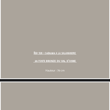
R
éf 528 - Chérubin A LA SALAMANDRE
bronze du val d'osne
en FONTE
Hauteur : 79 cm