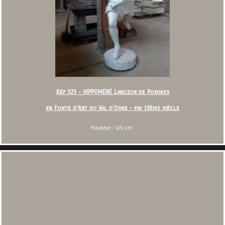
Réf 525 - HIPPOMENE Lanceur de Pommes
en Fonte d'Art du Val d'Osne - fin 19ème siècle
Hauteur : 125 cm