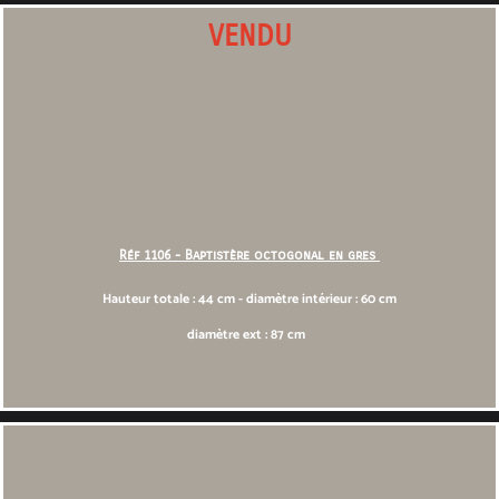
VENDU
Réf 1106 - Baptistère octogonal en gres
Hauteur totale : 44 cm - diamètre intérieur : 60 cm
diamètre ext : 87 cm