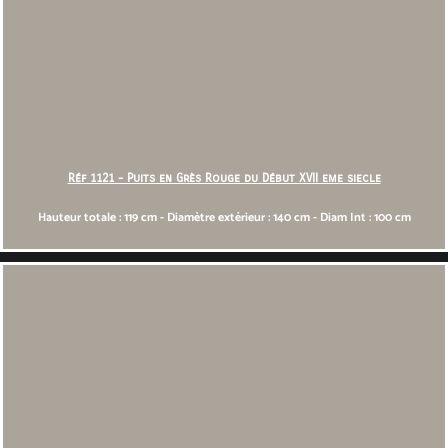
Réf 1121 - Puits en Grès Rouge du Début XVII eme siecle
Hauteur totale : 119 cm - Diamètre extérieur : 140 cm - Diam Int : 100 cm