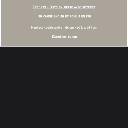
Réf 1119 - Puits en pierre avec potence
en chene ancien et poulie en fer
Hauteur totale puits : 65 cm - 99 L x 98 l cm
Diamètre : 67 cm