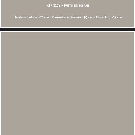
Réf 1112 - Puits en pierre
Hauteur totale : 87 cm - Diamètre extérieur : 95 cm - Diam Int : 63 cm