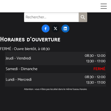
search



Horaires d'ouverture
FERMÉ : Ouvre bientôt, à 08:30
08:30 - 12:00
Jeudi - Vendredi
13:30 - 17:00
Samedi - Dimanche
FERMÉ
08:30 - 12:00
Lundi - Mercredi
13:30 - 17:00
Attention : vous n'êtes pas localisé dans le même fuseau horaire.