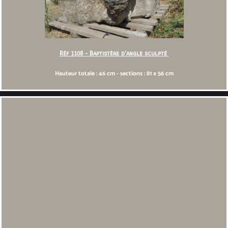
Réf 1108 - Baptistère d'angle sculpté
Hauteur totale : 46 cm - sections : 81 x 56 cm