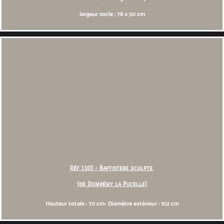
largeur socle : 78 x 50 cm
Réf 1103 - Baptistere sculpte
(de Domrémy la Pucelle)
Hauteur totale : 70 cm- Diamètre extérieur : 102 cm