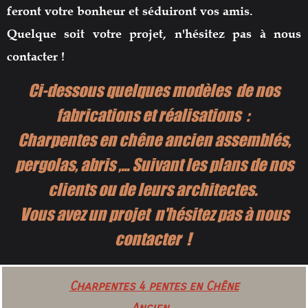
feront votre bonheur et
séduiront vos amis.
Quelque soit votre projet, n
'hésitez pas à nous
contacter !
Ci-dessous quelques modèles de nos
fabrications et réalisations :
Charpentes en chêne ancien assemblés,
pergolas, abris ,...
Suivant les plans de nos
clients ou de leurs architectes.
Vous avez un projet n'hésitez pas à nous
contacter !
Charpentes 4 pentes en Chêne