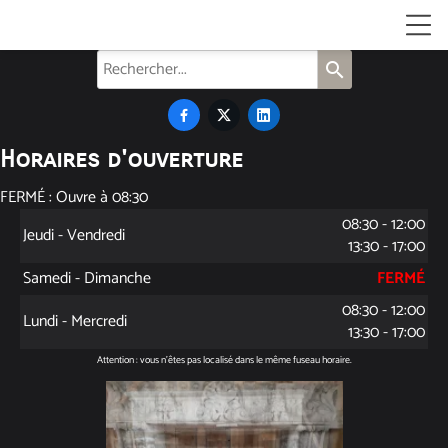
search



Horaires d'ouverture
FERMÉ : Ouvre à 08:30
08:30 - 12:00
Jeudi - Vendredi
13:30 - 17:00
Samedi - Dimanche
FERMÉ
08:30 - 12:00
Lundi - Mercredi
13:30 - 17:00
Attention : vous n'êtes pas localisé dans le même fuseau horaire.