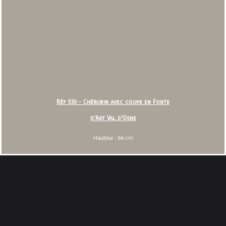
Réf 530 - Chérubin avec coupe en Fonte
d'Art Val d'Osne
Hauteur : 94 cm