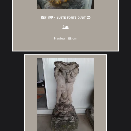
R
éf 499 - Buste fonte d'art 20
ème
Hauteur : 55 cm