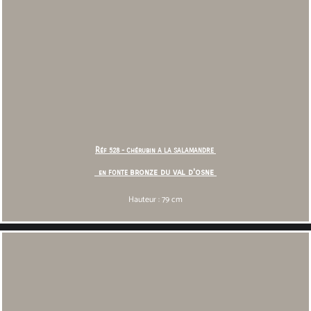
R
éf 528 - Chérubin A LA SALAMANDRE
bronze du val d'osne
en FONTE
Hauteur : 79 cm