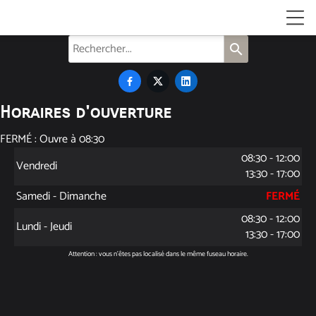
search



Horaires d'ouverture
FERMÉ : Ouvre à 08:30
08:30 - 12:00
Vendredi
13:30 - 17:00
Samedi - Dimanche
FERMÉ
08:30 - 12:00
Lundi - Jeudi
13:30 - 17:00
Attention : vous n'êtes pas localisé dans le même fuseau horaire.