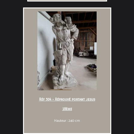
Réf 504 - Réprouvé portant jesus
18ème
Hauteur : 240 cm