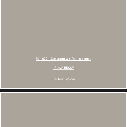
Réf 529 - Chérubin à l'Oie en fonte
Signé BUSSY
Hauteur : 46 cm