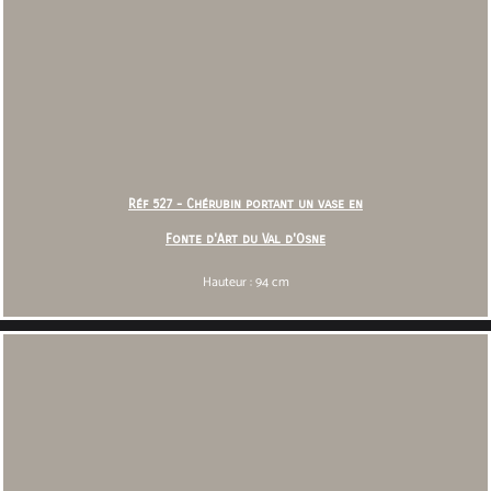
Réf 527 - Chérubin portant un vase en
Fonte d'Art du Val d'Osne
Hauteur : 94 cm