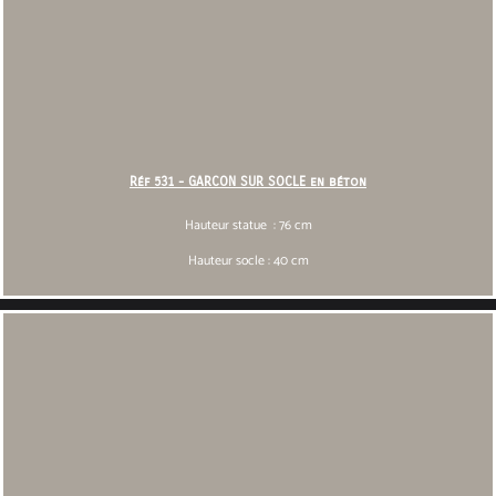
Réf 531 - GARCON SUR SOCLE en béton
Hauteur statue : 76 cm
Hauteur socle : 40 cm