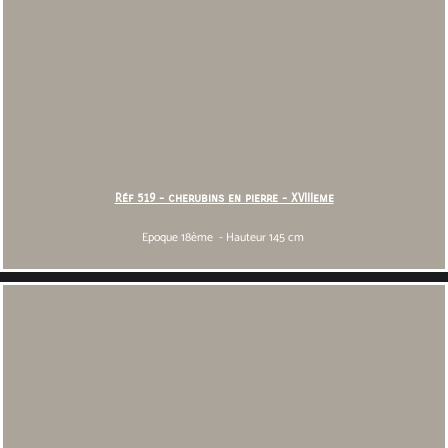
Réf 519 - cherubins en pierre - XVIIIeme
Epoque 18ème - Hauteur 145 cm