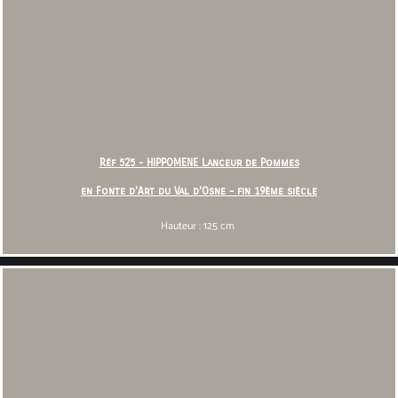
Réf 525 - HIPPOMENE Lanceur de Pommes
en Fonte d'Art du Val d'Osne - fin 19ème siècle
Hauteur : 125 cm