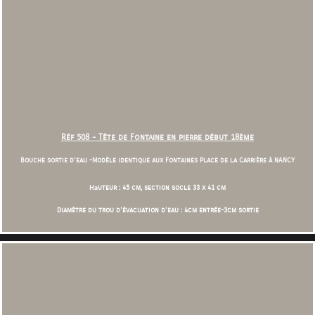
Réf 508 - Tête de Fontain
e en pierre début 18ème
Bouche sortie d'eau -
Modèle identique aux Fontaines Place de la Carrière à NANCY
Ha
uteur : 45 cm, section socle 33 x 41 cm
Diamètre du trou d'évacuation d'eau : 4cm entrée-3cm sortie