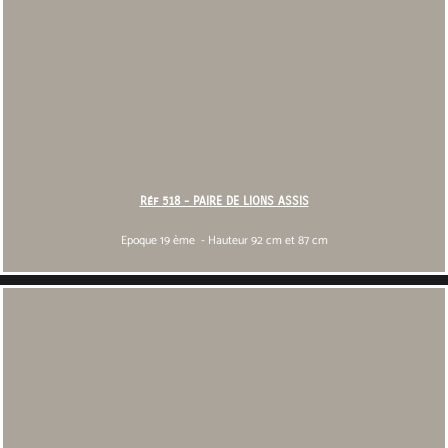
Réf 518 - PAIRE DE LIONS ASSIS
Epoque 19 ème - Hauteur 92 cm et 87 cm