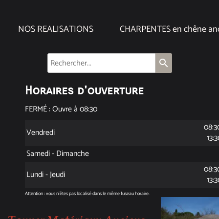
NOS REALISATIONS
CHARPENTES en chêne an
search
Horaires d'ouverture
FERMÉ : Ouvre à 08:30
08:3
Vendredi
13:3
Samedi - Dimanche
08:3
Lundi - Jeudi
13:3
Attention : vous n'êtes pas localisé dans le même fuseau horaire.