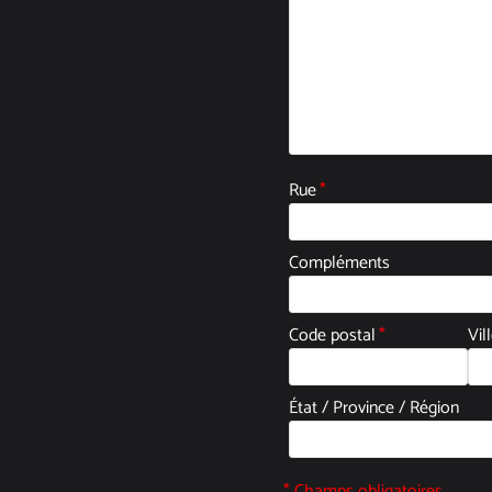
Rue
*
Compléments
Code postal
*
Vil
État / Province / Région
* Champs obligatoires