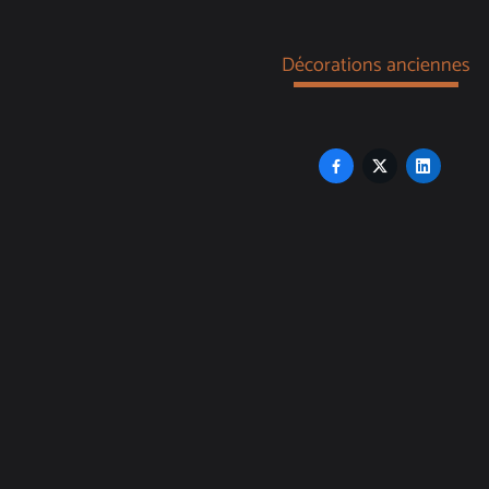
Décorations anciennes


