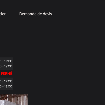
cien
Demande de devis
0 - 12:00
0 - 17:00
FERMÉ
0 - 12:00
0 - 17:00